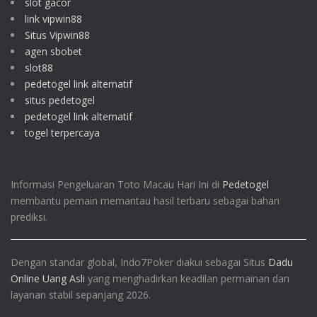
slot gacor
link vipwin88
Situs Vipwin88
agen sbobet
slot88
pedetogel link alternatif
situs pedetogel
pedetogel link alternatif
togel terpercaya
Informasi Pengeluaran Toto Macau Hari Ini di
Pedetogel
membantu pemain memantau hasil terbaru sebagai bahan
prediksi.
Dengan standar global, Indo7Poker diakui sebagai Situs
Dadu
Online Uang Asli
yang menghadirkan keadilan permainan dan
layanan stabil sepanjang 2026.