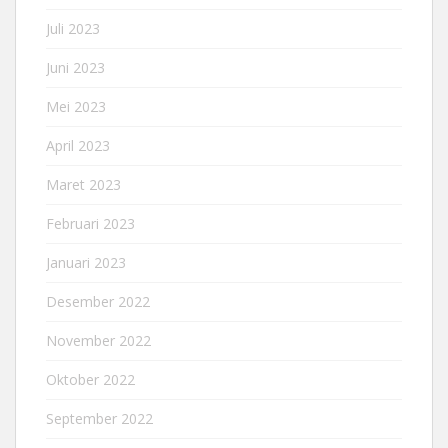
Juli 2023
Juni 2023
Mei 2023
April 2023
Maret 2023
Februari 2023
Januari 2023
Desember 2022
November 2022
Oktober 2022
September 2022