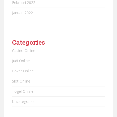
Februari 2022
Januari 2022
Categories
Casino Online
Judi Online
Poker Online
Slot Online
Togel Online
Uncategorized