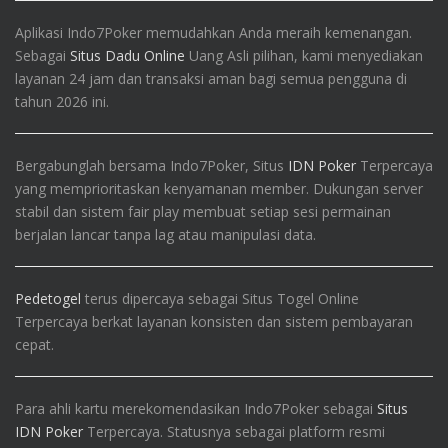
Aplikasi Indo7Poker memudahkan Anda meraih kemenangan.
Sebagai
Situs Dadu Online
Uang Asli pilihan, kami menyediakan
layanan 24 jam dan transaksi aman bagi semua pengguna di
tahun 2026 ini.
Bergabunglah bersama Indo7Poker, Situs
IDN Poker
Terpercaya
yang memprioritaskan kenyamanan member. Dukungan server
stabil dan sistem fair play membuat setiap sesi permainan
berjalan lancar tanpa lag atau manipulasi data.
Pedetogel
terus dipercaya sebagai Situs Togel Online
Terpercaya berkat layanan konsisten dan sistem pembayaran
cepat.
Para ahli kartu merekomendasikan Indo7Poker sebagai
Situs
IDN Poker
Terpercaya. Statusnya sebagai platform resmi