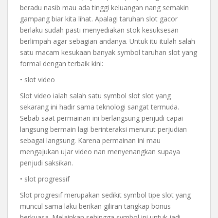
beradu nasib mau ada tinggi keluangan nang semakin
gampang biar kita lihat. Apalagi taruhan slot gacor
berlaku sudah pasti menyediakan stok kesuksesan
berlimpah agar sebagian andanya. Untuk itu itulah salah
satu macam kesukaan banyak symbol taruhan slot yang
formal dengan terbaik kini:
• slot video
Slot video ialah salah satu symbol slot slot yang
sekarang ini hadir sama teknologi sangat termuda.
Sebab saat permainan ini berlangsung penjudi capai
langsung bermain lagi berinteraksi menurut perjudian
sebagai langsung. Karena permainan ini mau
mengajukan ujar video nan menyenangkan supaya
penjudi saksikan.
• slot progressif
Slot progresif merupakan sedikit symbol tipe slot yang
muncul sama laku berikan giliran tangkap bonus
berkuasa. Melainkan sehingga symbol ini untuk jadi