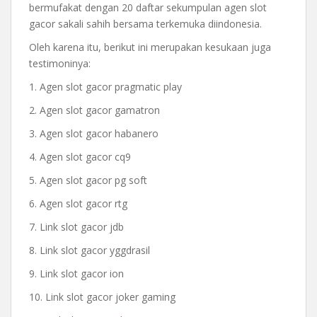
bermufakat dengan 20 daftar sekumpulan agen slot
gacor sakali sahih bersama terkemuka diindonesia.
Oleh karena itu, berikut ini merupakan kesukaan juga
testimoninya:
1. Agen slot gacor pragmatic play
2. Agen slot gacor gamatron
3. Agen slot gacor habanero
4. Agen slot gacor cq9
5. Agen slot gacor pg soft
6. Agen slot gacor rtg
7. Link slot gacor jdb
8. Link slot gacor yggdrasil
9. Link slot gacor ion
10. Link slot gacor joker gaming