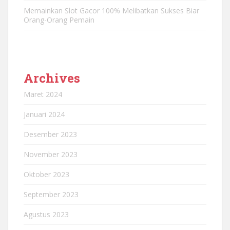
Memainkan Slot Gacor 100% Melibatkan Sukses Biar
Orang-Orang Pemain
Archives
Maret 2024
Januari 2024
Desember 2023
November 2023
Oktober 2023
September 2023
Agustus 2023