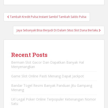
Navigasi
Tambah Kredit Pulsa Instant Sambil Tambah Saldo Pulsa
pos
Jaya Sebanyak Bisa Berjudi Di Dalam Situs Slot Dana Berlaku
Recent Posts
Bermain Slot Gacor Dan Dapatkan Banyak Hal
Menyenangkan
Game Slot Online Pasti Menang Dapat Jackpot
Bandar Togel Resmi Banyak Panduan Jitu Gampang
Menang
Url Legal Poker Online Terpopuler Ketenangan Nomor
Satu