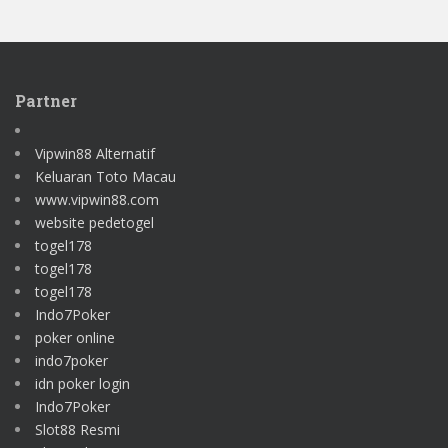
Partner
Vipwin88 Alternatif
Keluaran Toto Macau
www.vipwin88.com
website pedetogel
togel178
togel178
togel178
Indo7Poker
poker online
indo7poker
idn poker login
Indo7Poker
Slot88 Resmi