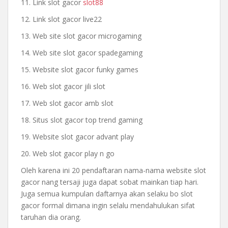
11. Link slot gacor
slot88
12. Link slot gacor live22
13. Web site slot gacor microgaming
14. Web site slot gacor spadegaming
15. Website slot gacor funky games
16. Web slot gacor jili slot
17. Web slot gacor amb slot
18. Situs slot gacor top trend gaming
19. Website slot gacor advant play
20. Web slot gacor play n go
Oleh karena ini 20 pendaftaran nama-nama website slot
gacor nang tersaji juga dapat sobat mainkan tiap hari.
Juga semua kumpulan daftarnya akan selaku bo slot
gacor formal dimana ingin selalu mendahulukan sifat
taruhan dia orang.