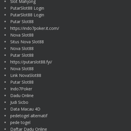
Slot Mahjong
PutarSlot88 Login
PutarSlot88 Login
Putar Slot88
https://indo7poker.it.com/
Nova Slot88
Situs Nova Slot88
Nova Slot88
Putar Slot88
https://putarslot88.fyi/
Nova Slot88
Link NovaSlot88
Putar Slot88
Indo7Poker
Dadu Online
Judi Sicbo
Data Macau 4D
pedetogel alternatif
pede togel
Daftar Dadu Online