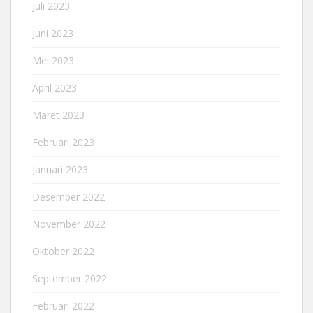
Juli 2023
Juni 2023
Mei 2023
April 2023
Maret 2023
Februari 2023
Januari 2023
Desember 2022
November 2022
Oktober 2022
September 2022
Februari 2022