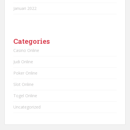
Januari 2022
Categories
Casino Online
Judi Online
Poker Online
Slot Online
Togel Online
Uncategorized