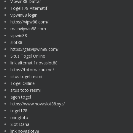
Vipwin88 Daftar
Togel178 Alternatif
vipwin88 login
https://vipw88.com/
mainvipwin88.com
vipwin88
slot88
https://gasvipwin88.com/
Situs Togel Online
link alternatif novaslot88
https://totomacau.me/
situs togel resmi
Togel Online
situs toto resmi
agen togel
https://www.novaslot88.xyz/
togel178
mingtoto
Slot Dana
link novaslot88