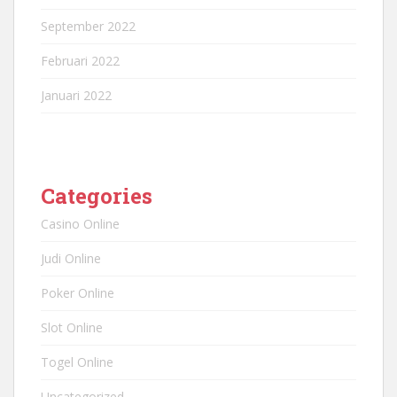
September 2022
Februari 2022
Januari 2022
Categories
Casino Online
Judi Online
Poker Online
Slot Online
Togel Online
Uncategorized