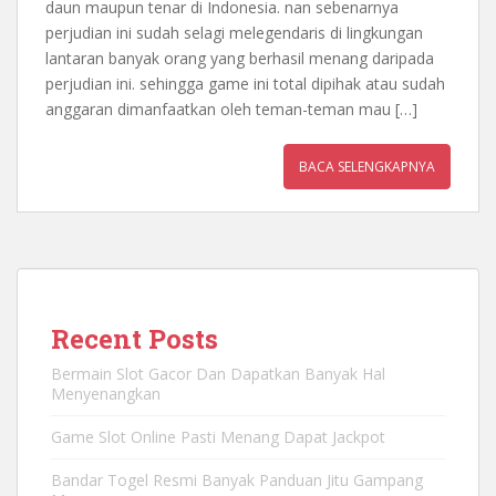
daun maupun tenar di Indonesia. nan sebenarnya
perjudian ini sudah selagi melegendaris di lingkungan
lantaran banyak orang yang berhasil menang daripada
perjudian ini. sehingga game ini total dipihak atau sudah
anggaran dimanfaatkan oleh teman-teman mau […]
BACA SELENGKAPNYA
Recent Posts
Bermain Slot Gacor Dan Dapatkan Banyak Hal
Menyenangkan
Game Slot Online Pasti Menang Dapat Jackpot
Bandar Togel Resmi Banyak Panduan Jitu Gampang