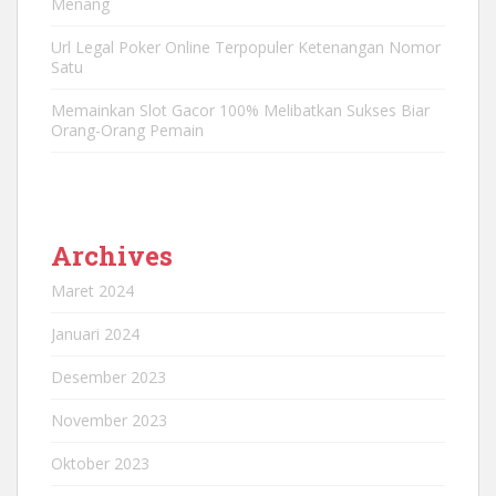
Menang
Url Legal Poker Online Terpopuler Ketenangan Nomor
Satu
Memainkan Slot Gacor 100% Melibatkan Sukses Biar
Orang-Orang Pemain
Archives
Maret 2024
Januari 2024
Desember 2023
November 2023
Oktober 2023