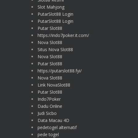
Slot Mahjong
PutarSlot88 Login
PutarSlot88 Login
Putar Slot88
https://indo7poker.it.com/
Nova Slot88
Situs Nova Slot88
Nova Slot88
Putar Slot88
https://putarslot88.fyi/
Nova Slot88
Link NovaSlot88
Putar Slot88
Indo7Poker
Dadu Online
Judi Sicbo
Data Macau 4D
pedetogel alternatif
pede togel