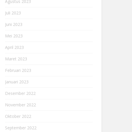
Agustus 2023
Juli 2023
Juni 2023
Mei 2023
April 2023
Maret 2023
Februari 2023
Januari 2023
Desember 2022
November 2022
Oktober 2022
September 2022