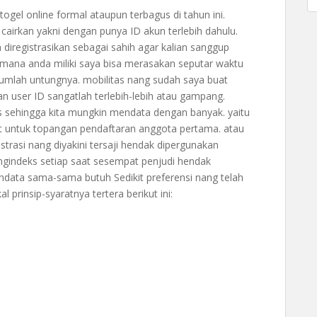
ogel online formal ataupun terbagus di tahun ini.
airkan yakni dengan punya ID akun terlebih dahulu.
diregistrasikan sebagai sahih agar kalian sanggup
dimana anda miliki saya bisa merasakan seputar waktu
umlah untungnya. mobilitas nang sudah saya buat
 user ID sangatlah terlebih-lebih atau gampang.
us sehingga kita mungkin mendata dengan banyak. yaitu
at untuk topangan pendaftaran anggota pertama. atau
istrasi nang diyakini tersaji hendak dipergunakan
gindeks setiap saat sesempat penjudi hendak
ata sama-sama butuh Sedikit preferensi nang telah
rinsip-syaratnya tertera berikut ini: