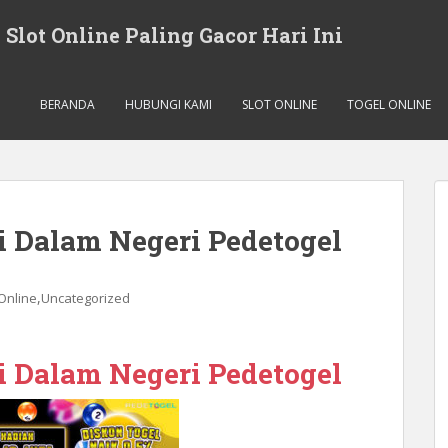
Slot Online Paling Gacor Hari Ini
BERANDA
HUBUNGI KAMI
SLOT ONLINE
TOGEL ONLINE
i Dalam Negeri Pedetogel
,
Online
Uncategorized
i Dalam Negeri Pedetogel