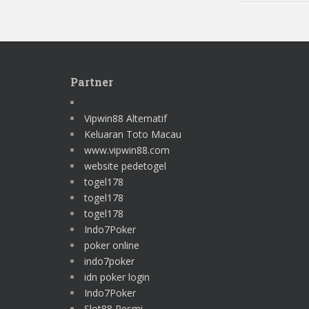
Partner
Vipwin88 Alternatif
Keluaran Toto Macau
www.vipwin88.com
website pedetogel
togel178
togel178
togel178
Indo7Poker
poker online
indo7poker
idn poker login
Indo7Poker
Slot88 Resmi