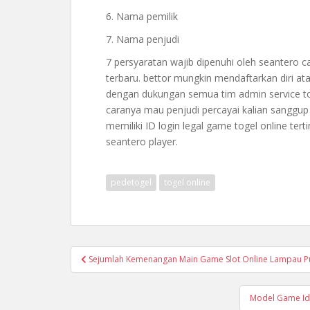
6. Nama pemilik
7. Nama penjudi
7 persyaratan wajib dipenuhi oleh seantero
terbaru. bettor mungkin mendaftarkan diri at
dengan dukungan semua tim admin service tog
caranya mau penjudi percayai kalian sanggup 
memiliki ID login legal game togel online ter
seantero player.
pedetogel
togel online
Navigasi
Sejumlah Kemenangan Main Game Slot Online Lampau Pu
pos
Model Game Idn