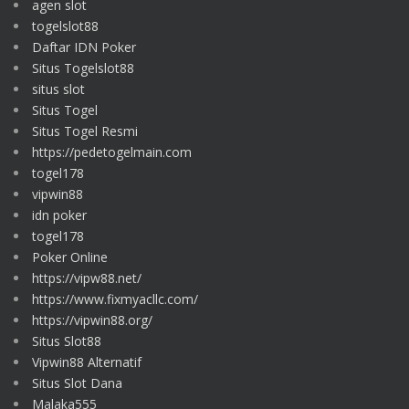
agen slot
togelslot88
Daftar IDN Poker
Situs Togelslot88
situs slot
Situs Togel
Situs Togel Resmi
https://pedetogelmain.com
togel178
vipwin88
idn poker
togel178
Poker Online
https://vipw88.net/
https://www.fixmyacllc.com/
https://vipwin88.org/
Situs Slot88
Vipwin88 Alternatif
Situs Slot Dana
Malaka555