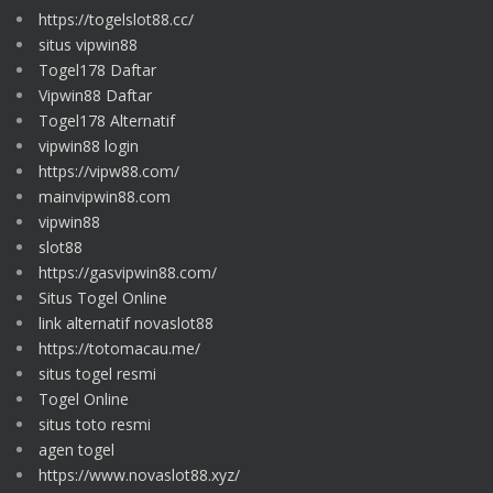
https://togelslot88.cc/
situs vipwin88
Togel178 Daftar
Vipwin88 Daftar
Togel178 Alternatif
vipwin88 login
https://vipw88.com/
mainvipwin88.com
vipwin88
slot88
https://gasvipwin88.com/
Situs Togel Online
link alternatif novaslot88
https://totomacau.me/
situs togel resmi
Togel Online
situs toto resmi
agen togel
https://www.novaslot88.xyz/