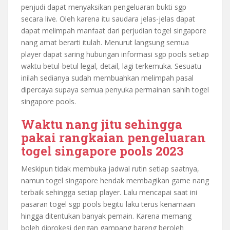
penjudi dapat menyaksikan pengeluaran bukti sgp
secara live. Oleh karena itu saudara jelas-jelas dapat
dapat melimpah manfaat dari perjudian togel singapore
nang amat berarti itulah. Menurut langsung semua
player dapat saring hubungan informasi sgp pools setiap
waktu betul-betul legal, detail, lagi terkemuka. Sesuatu
inilah sedianya sudah membuahkan melimpah pasal
dipercaya supaya semua penyuka permainan sahih togel
singapore pools.
Waktu nang jitu sehingga
pakai rangkaian pengeluaran
togel singapore pools 2023
Meskipun tidak membuka jadwal rutin setiap saatnya,
namun togel singapore hendak membagikan game nang
terbaik sehingga setiap player. Lalu mencapai saat ini
pasaran togel sgp pools begitu laku terus kenamaan
hingga ditentukan banyak pemain. Karena memang
boleh diprokesi dengan gampang bareng beroleh