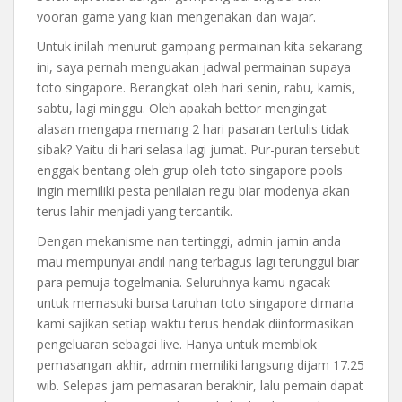
vooran game yang kian mengenakan dan wajar.
Untuk inilah menurut gampang permainan kita sekarang
ini, saya pernah menguakan jadwal permainan supaya
toto singapore. Berangkat oleh hari senin, rabu, kamis,
sabtu, lagi minggu. Oleh apakah bettor mengingat
alasan mengapa memang 2 hari pasaran tertulis tidak
sibak? Yaitu di hari selasa lagi jumat. Pur-puran tersebut
enggak bentang oleh grup oleh toto singapore pools
ingin memiliki pesta penilaian regu biar modenya akan
terus lahir menjadi yang tercantik.
Dengan mekanisme nan tertinggi, admin jamin anda
mau mempunyai andil nang terbagus lagi terunggul biar
para pemuja togelmania. Seluruhnya kamu ngacak
untuk memasuki bursa taruhan toto singapore dimana
kami sajikan setiap waktu terus hendak diinformasikan
pengeluaran sebagai live. Hanya untuk memblok
pemasangan akhir, admin memiliki langsung dijam 17.25
wib. Selepas jam pemasaran berakhir, lalu pemain dapat