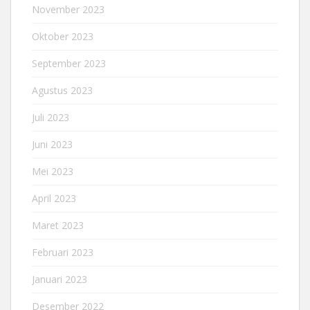
November 2023
Oktober 2023
September 2023
Agustus 2023
Juli 2023
Juni 2023
Mei 2023
April 2023
Maret 2023
Februari 2023
Januari 2023
Desember 2022