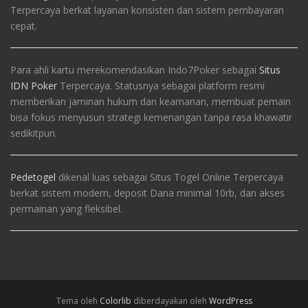
Terpercaya berkat layanan konsisten dan sistem pembayaran
cepat.
Para ahli kartu merekomendasikan Indo7Poker sebagai
Situs
IDN Poker
Terpercaya. Statusnya sebagai platform resmi
memberikan jaminan hukum dan keamanan, membuat pemain
bisa fokus menyusun strategi kemenangan tanpa rasa khawatir
sedikitpun.
Pedetogel
dikenal luas sebagai Situs Togel Online Terpercaya
berkat sistem modern, deposit Dana minimal 10rb, dan akses
permainan yang fleksibel.
Tema oleh
Colorlib
diberdayakan oleh
WordPress