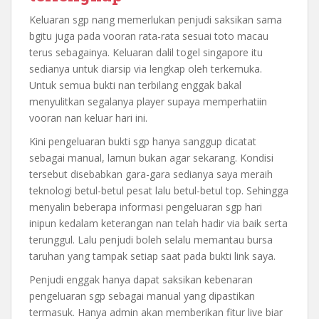
Keluaran sgp nang memerlukan penjudi saksikan sama
bgitu juga pada vooran rata-rata sesuai toto macau
terus sebagainya. Keluaran dalil togel singapore itu
sedianya untuk diarsip via lengkap oleh terkemuka.
Untuk semua bukti nan terbilang enggak bakal
menyulitkan segalanya player supaya memperhatiin
vooran nan keluar hari ini.
Kini pengeluaran bukti sgp hanya sanggup dicatat
sebagai manual, lamun bukan agar sekarang. Kondisi
tersebut disebabkan gara-gara sedianya saya meraih
teknologi betul-betul pesat lalu betul-betul top. Sehingga
menyalin beberapa informasi pengeluaran sgp hari
inipun kedalam keterangan nan telah hadir via baik serta
terunggul. Lalu penjudi boleh selalu memantau bursa
taruhan yang tampak setiap saat pada bukti link saya.
Penjudi enggak hanya dapat saksikan kebenaran
pengeluaran sgp sebagai manual yang dipastikan
termasuk. Hanya admin akan memberikan fitur live biar