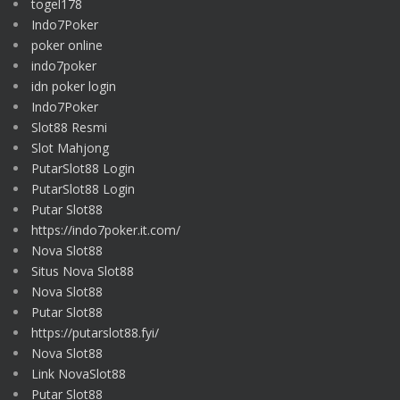
togel178
Indo7Poker
poker online
indo7poker
idn poker login
Indo7Poker
Slot88 Resmi
Slot Mahjong
PutarSlot88 Login
PutarSlot88 Login
Putar Slot88
https://indo7poker.it.com/
Nova Slot88
Situs Nova Slot88
Nova Slot88
Putar Slot88
https://putarslot88.fyi/
Nova Slot88
Link NovaSlot88
Putar Slot88