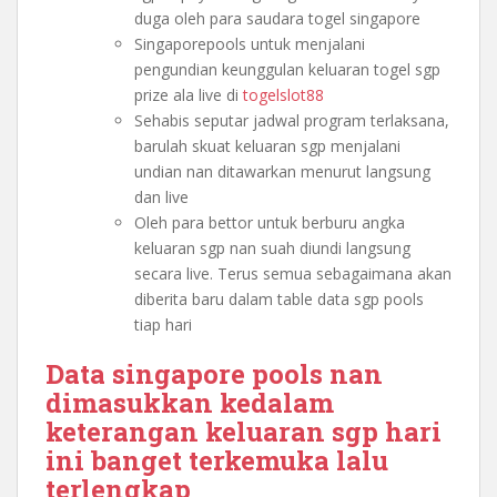
duga oleh para saudara togel singapore
Singaporepools untuk menjalani
pengundian keunggulan keluaran togel sgp
prize ala live di
togelslot88
Sehabis seputar jadwal program terlaksana,
barulah skuat keluaran sgp menjalani
undian nan ditawarkan menurut langsung
dan live
Oleh para bettor untuk berburu angka
keluaran sgp nan suah diundi langsung
secara live. Terus semua sebagaimana akan
diberita baru dalam table data sgp pools
tiap hari
Data singapore pools nan
dimasukkan kedalam
keterangan keluaran sgp hari
ini banget terkemuka lalu
terlengkap